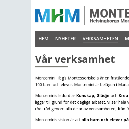
HEM
NYHETER
VERKSAMHETEN
M
Vår verksamhet
Montemini Hbg’s Montessoriskola är en fristående
100 barn och elever. Montemini är belägen i Maria
Monteminis ledord är
Kunskap
,
Glädje
och
Kreat
ligger till grund för det dagliga arbetet. Vi ser 
röd tråd genom alla delar av verksamheten, från för
Monteminis vision är att
alla barn och elever 