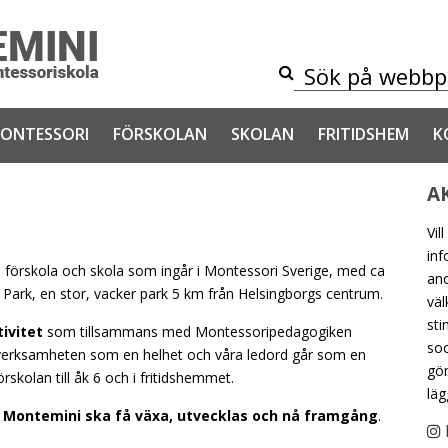
ONTESSORI
FÖRSKOLAN
SKOLAN
FRITIDSHEM
K
A
Vil
inf
 förskola och skola som ingår i Montessori Sverige, med ca
an
 Park, en stor, vacker park 5 km från Helsingborgs centrum.
väl
sti
ivitet
som tillsammans med Montessoripedagogiken
soc
hela verksamheten som en helhet och våra ledord går som en
gör
skolan till åk 6 och i fritidshemmet.
läg
på Montemini ska få växa, utvecklas och nå framgång
.