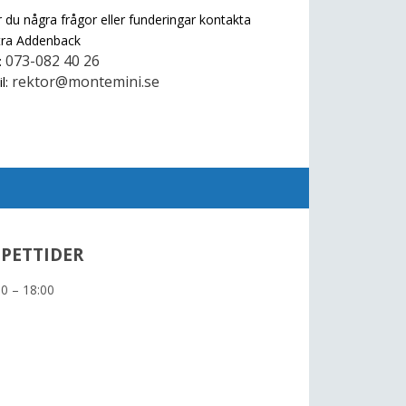
 du några frågor eller funderingar kontakta
tra Addenback
073-082 40 26
:
rektor@montemini.se
l:
PETTIDER
30 – 18:00