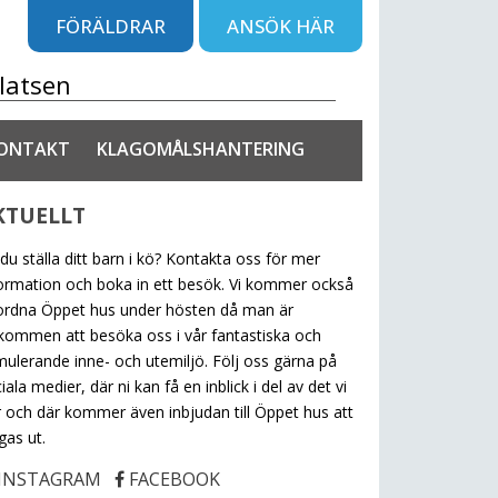
FÖRÄLDRAR
ANSÖK HÄR
ONTAKT
KLAGOMÅLSHANTERING
KTUELLT
l du ställa ditt barn i kö? Kontakta oss för mer
ormation och boka in ett besök. Vi kommer också
ordna Öppet hus under hösten då man är
kommen att besöka oss i vår fantastiska och
mulerande inne- och utemiljö. Följ oss gärna på
iala medier, där ni kan få en inblick i del av det vi
 och där kommer även inbjudan till Öppet hus att
gas ut.
INSTAGRAM
FACEBOOK